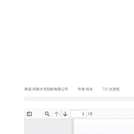
来源:河南大河招标有限公司
|
作者:
佚名
|
721
次浏览
|